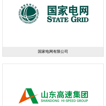
国家电网有限公司