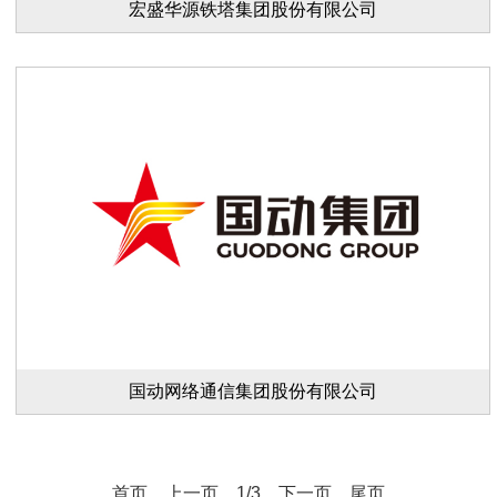
宏盛华源铁塔集团股份有限公司
国动网络通信集团股份有限公司
首页
上一页
1/3
下一页
尾页