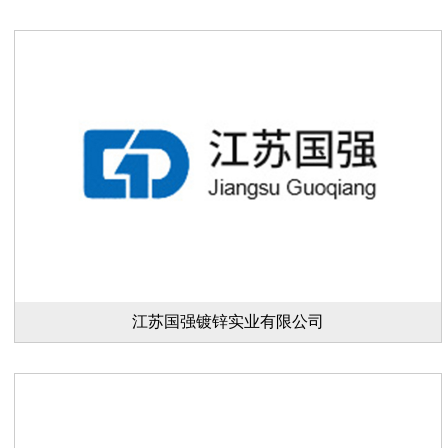
江苏国强镀锌实业有限公司