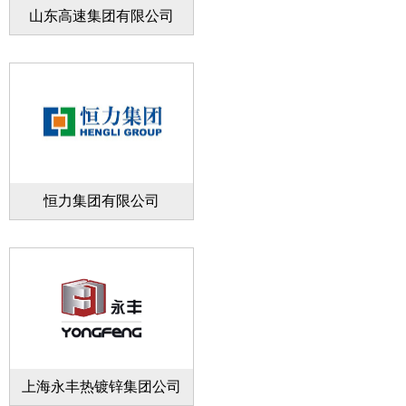
山东高速集团有限公司
恒力集团有限公司
上海永丰热镀锌集团公司