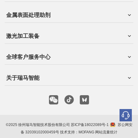
金属表面处理助剂
激光加工装备
全球客户服务中心
关于瑞马智能
©2025 徐州瑞马智能技术股份有限公司
苏ICP备18022089号-1
苏公网安
备 32039102000459号
技术支持：MOFANG
网站流量统计