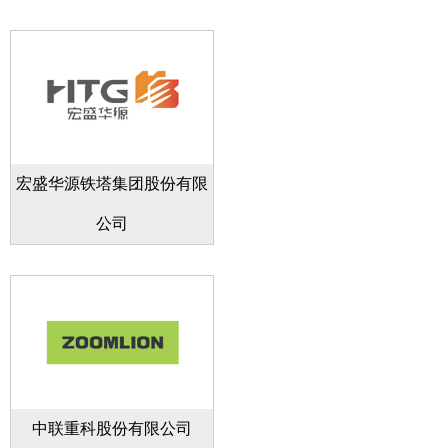
宏盛华源铁塔集团股份有限
公司
中联重科股份有限公司