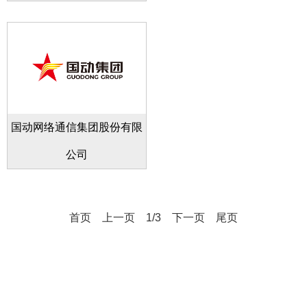
国动网络通信集团股份有限
公司
首页
上一页
1/3
下一页
尾页