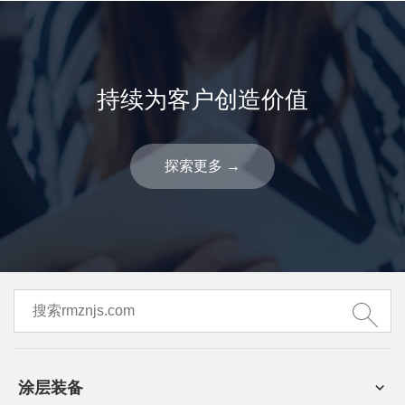
持续为客户创造价值
探索更多
→
涂层装备