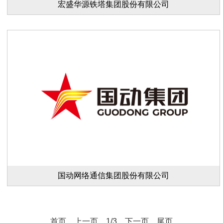
宏盛华源铁塔集团股份有限公司
国动网络通信集团股份有限公司
首页
上一页
1/3
下一页
尾页