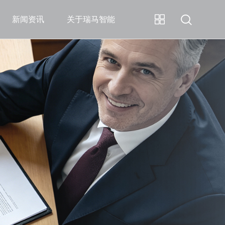
新闻资讯
关于瑞马智能