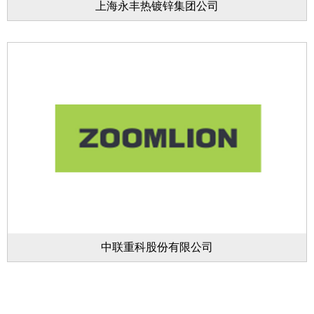
上海永丰热镀锌集团公司
中联重科股份有限公司