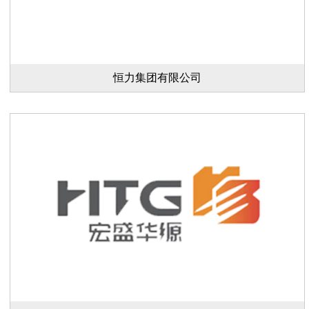
恒力集团有限公司