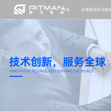
涂层装备
金属表面处理助