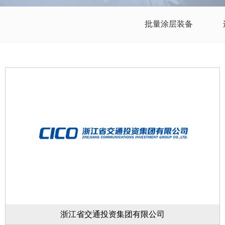
批量涂层装备
浙江省交通投资集团有限公司