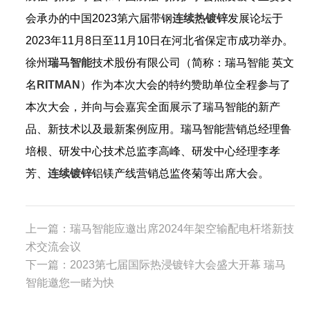
会承办的中国2023第六届带钢
连续热镀锌
发展论坛于
2023年11月8日至11月10日在河北省保定市成功举办。
徐州
瑞马智能
技术股份有限公司（简称：瑞马智能 英文
名
RITMAN
）作为本次大会的特约赞助单位全程参与了
本次大会，并向与会嘉宾全面展示了瑞马智能的新产
品、新技术以及最新案例应用。瑞马智能营销总经理鲁
培根、研发中心技术总监李高峰、研发中心经理李孝
芳、
连续镀锌
铝镁产线营销总监佟菊等出席大会。
上一篇：
瑞马智能应邀出席2024年架空输配电杆塔新技
术交流会议
下一篇：
2023第七届国际热浸镀锌大会盛大开幕 瑞马
智能邀您一睹为快