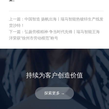
上一篇：
中国智造 扬帆出海丨瑞马智能热镀锌生产线发
货沙特！
下一篇：
弘扬劳模精神·争当时代先锋丨瑞马智能王海
洋荣获“徐州市劳动模范”称号
持续为客户创造价值
探索更多
→