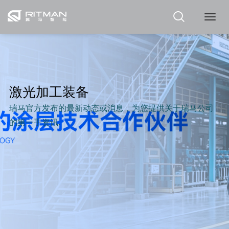
瑞
马
激光加工装备
瑞马官方发布的最新动态或消息，为您提供关于瑞马公司
的第一手资讯.