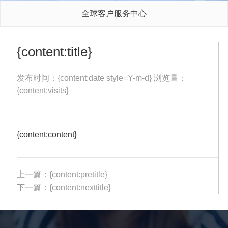
全球客户服务中心
{content:title}
发布时间：{content:date style=Y-m-d} 浏览量：
{content:visits}
{content:content}
上一篇：
{content:pretitle}
下一篇：
{content:nexttitle}